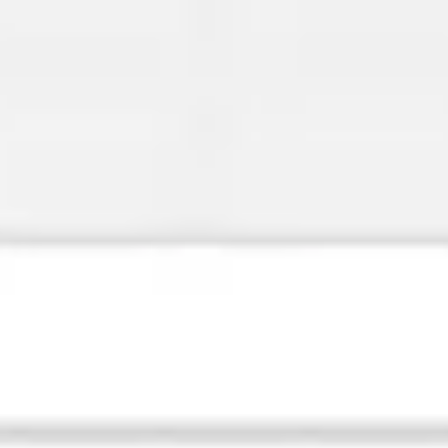
Miroverse
Plantillas
Para ti
Impulsadas por IA
Por caso de uso