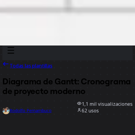
Discover
Por equipo
Por tamaño
Todas las plantillas
Diagrama de Gantt: Cronograma
de proyecto moderno
1,1 mil
visualizaciones
62
usos
Rodolfo Pernambuco
0
Me gusta
Usar la plantilla