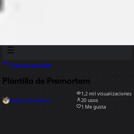
Discover
Por equipo
Por tamaño
Todas las plantillas
Plantilla de Premortem
1,2 mil
visualizaciones
20
usos
Rodolfo Pernambuco
1
Me gusta
Usar la plantilla