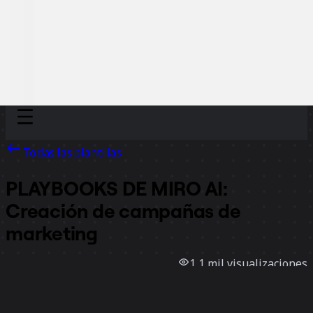
Discover
Por equipo
Por tamaño
Todas las plantillas
PLAYBOOKS DE MIRO AI:
Creación de campañas de
marketing
1,1 mil
visualizaciones
46
usos
Jesse Greenhouse
5
Me gusta