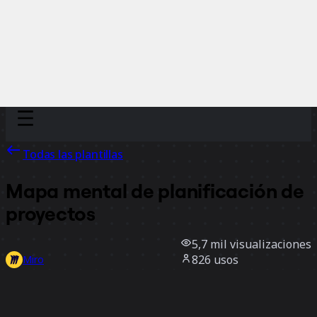
Discover
Por equipo
Por tamaño
Todas las plantillas
Mapa mental de planificación de
proyectos
5,7 mil
visualizaciones
826
usos
Miro
11
Me gusta
Usar la plantilla