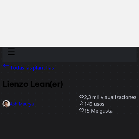
Discover
Por equipo
Por tamaño
Todas las plantillas
Lienzo Lean(er)
2,3 mil
visualizaciones
149
usos
Ash Maurya
15
Me gusta
Usar la plantilla