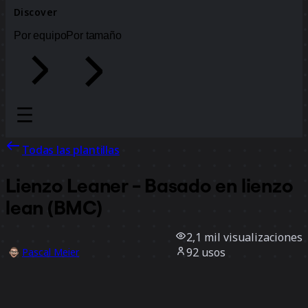
Discover
Por equipo
Por tamaño
Todas las plantillas
Lienzo Leaner - Basado en lienzo
lean (BMC)
2,1 mil
visualizaciones
92
usos
Pascal Meier
6
Me gusta
Usar la plantilla