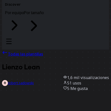
Discover
Por equipo
Por tamaño
Todas las plantillas
Lienzo Lean
1,6 mil
visualizaciones
51
usos
robert.sadowski
5
Me gusta
Usar la plantilla