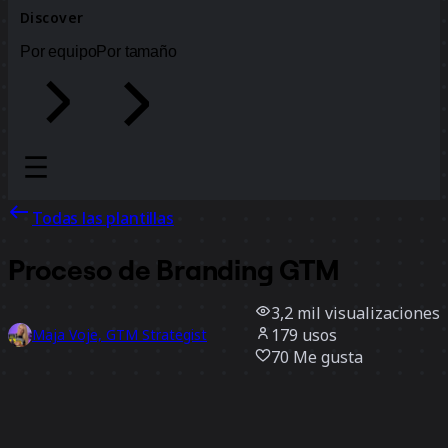
Discover
Por equipo
Por tamaño
Todas las plantillas
Proceso de Branding GTM
3,2 mil
visualizaciones
179
usos
Maja Voje, GTM Strategist
70
Me gusta
Usar la plantilla