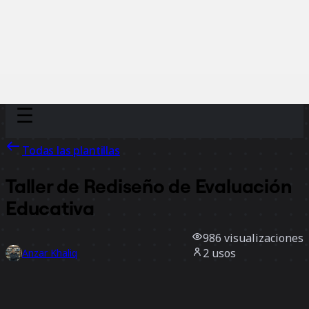
Discover
Por equipo
Por tamaño
Todas las plantillas
Taller de Rediseño de Evaluación
Educativa
986
visualizaciones
2
usos
Anzar Khaliq
1
Me gusta
Usar la plantilla