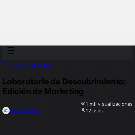
Discover
Por equipo
Por tamaño
Todas las plantillas
Laboratorio de Descubrimiento:
Edición de Marketing
1 mil
visualizaciones
12
usos
Switch to Eleven
2
Me gusta
Usar la plantilla