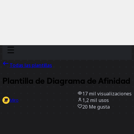
Discover
Por equipo
Por tamaño
Todas las plantillas
Plantilla de Diagrama de Afinidad
17 mil
visualizaciones
1,2 mil
usos
Miro
20
Me gusta
Usar la plantilla