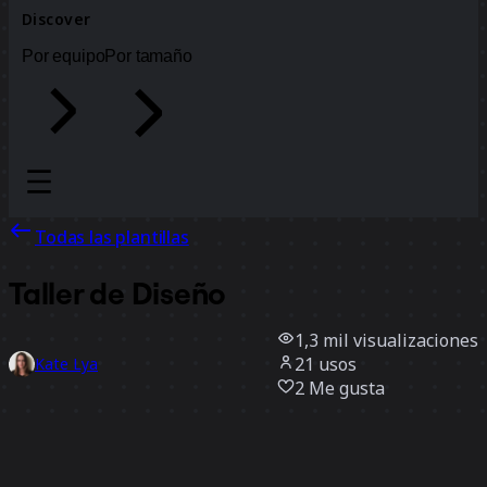
Discover
Por equipo
Por tamaño
Todas las plantillas
Taller de Diseño
1,3 mil
visualizaciones
21
usos
Kate Lya
2
Me gusta
Usar la plantilla