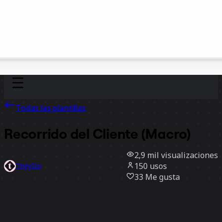
Discover
Por equipo
Por tamaño
Todas las plantillas
Recorrido del Cliente (Macro)
2,9 mil
visualizaciones
150
usos
TheyDo
33
Me gusta
Usar la plantilla