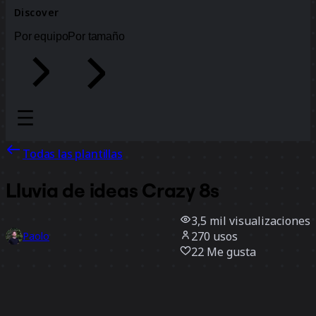
Discover
Por equipo
Por tamaño
Todas las plantillas
Lluvia de ideas Crazy 8s
3,5 mil
visualizaciones
270
usos
Paolo
22
Me gusta
Usar la plantilla