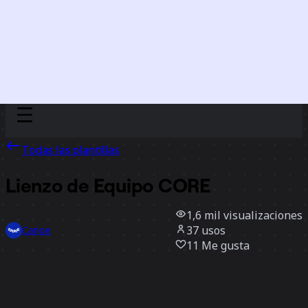
Discover
Por equipo
Por tamaño
Todas las plantillas
Lienzo de Equipo CORE
1,6 mil
visualizaciones
37
usos
Canoe
11
Me gusta
Usar la plantilla