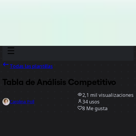
Discover
Por equipo
Por tamaño
Todas las plantillas
Tabla de Análisis Competitivo
2,1 mil
visualizaciones
34
usos
Carolina Poll
8
Me gusta
Usar la plantilla