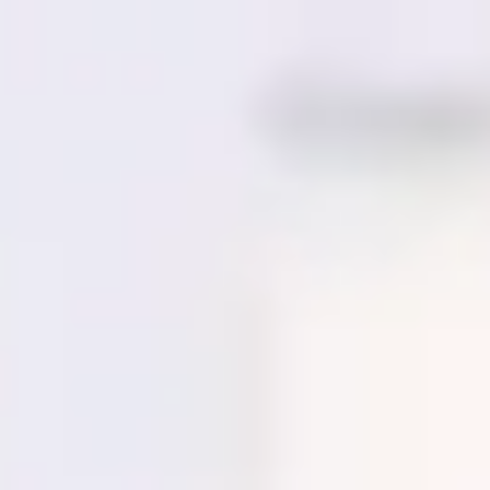
Miroverse
Plantillas
Para ti
Impulsadas por IA
Por caso de uso