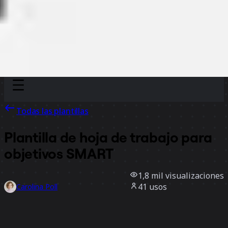
Discover
Por equipo
Por tamaño
Todas las plantillas
Plantilla de hoja de trabajo para
objetivos SMART
1,8 mil
visualizaciones
41
usos
Carolina Poll
1
Me gusta
Usar la plantilla