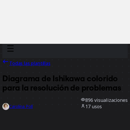
Discover
Por equipo
Por tamaño
Todas las plantillas
Diagrama de Ishikawa colorido
para la resolución de problemas
896
visualizaciones
17
usos
Carolina Poll
3
Me gusta
Usar la plantilla