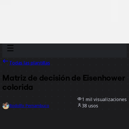
Discover
Por equipo
Por tamaño
Todas las plantillas
Matriz de decisión de Eisenhower
colorida
1 mil
visualizaciones
38
usos
Rodolfo Pernambuco
3
Me gusta
Usar la plantilla