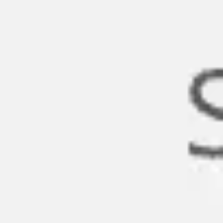
Miroverse
Plantillas
Para ti
Impulsadas por IA
Por caso de uso