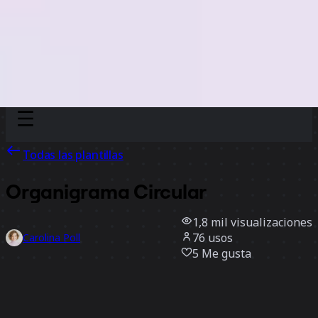
Discover
Por equipo
Por tamaño
Todas las plantillas
Organigrama Circular
1,8 mil
visualizaciones
76
usos
Carolina Poll
5
Me gusta
Usar la plantilla