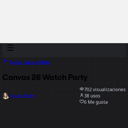
Discover
Por equipo
Por tamaño
Todas las plantillas
Canvas 26 Watch Party
702
visualizaciones
38
usos
Natalie Nedre
6
Me gusta
Usar la plantilla