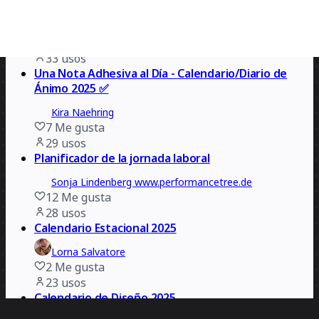
propósito
Secil Kiroglu
4
Me gusta
33
usos
Una Nota Adhesiva al Día - Calendario/Diario de
Ánimo 2025 ✅
Kira Naehring
7
Me gusta
29
usos
Planificador de la jornada laboral
Sonja Lindenberg www.performancetree.de
12
Me gusta
28
usos
Calendario Estacional 2025
Lorna Salvatore
2
Me gusta
23
usos
Calendario de Diseño 2025