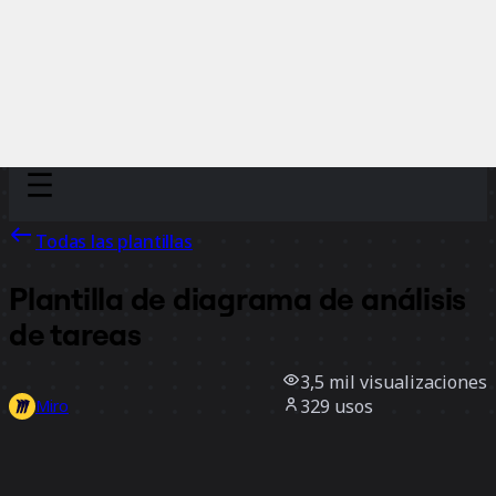
Discover
Por equipo
Por tamaño
Todas las plantillas
Plantilla de diagrama de análisis
de tareas
3,5 mil
visualizaciones
329
usos
Miro
1
Me gusta
Usar la plantilla