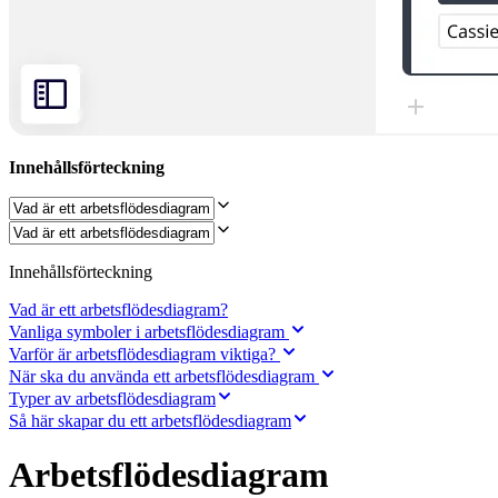
Organisationsdesign
Lösningar
Efter affärssegment
Enterprise
Småföretag
Startupföretag
Efter bransch
Digital
Innehållsförteckning
Professional Services
Tillverkning
Detaljhandel
Finansiella tjänster
Läkemedel och biovetenskap
Innehållsförteckning
Efter team
Produktledning
Vad är ett arbetsflödesdiagram?
Design och UX
Vanliga symboler i arbetsflödesdiagram
Teknik
Varför är arbetsflödesdiagram viktiga?
Produktledning och drift
När ska du använda ett arbetsflödesdiagram
Verksamhet
Typer av arbetsflödesdiagram
Marknadsföring
IT
Så här skapar du ett arbetsflödesdiagram
Efter strategiska initiativ
Produktoperativsystem
Arbetsflödesdiagram
AI-transformation