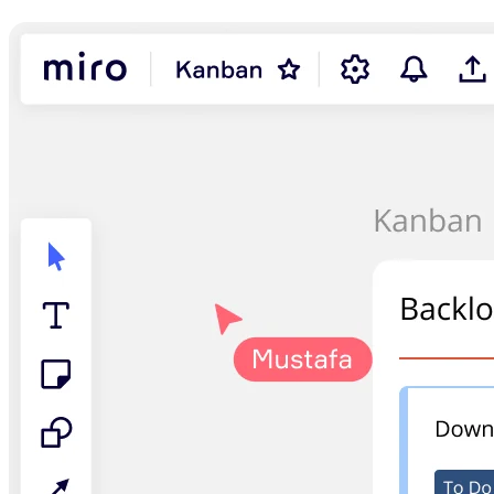
Förändring av arbetssätt
Digital medarbetarupplevelse
Kundupplevelse och servicedesign
Moln- och programvaruomvandling
Resurser
Lärande
Kundberättelser
Academy
Webbinarier
Reforge Learning
Community och Support
Hjälpcenter
Händelser
Community
Blogg
Partner och tjänster
Miro Professional Services
Lösningspartner
Priser