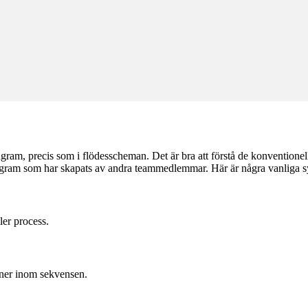
agram, precis som i flödesscheman. Det är bra att förstå de konventione
iagram som har skapats av andra teammedlemmar. Här är några vanliga s
ler process.
oner inom sekvensen.