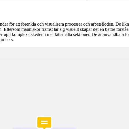
der för att förenkla och visualisera processer och arbetsflöden. De lik
 Eftersom människor främst lär sig visuellt skapar det en bättre förståel
ter upp komplexa skeden i mer lättsmälta sektioner. De är användbara för 
process.