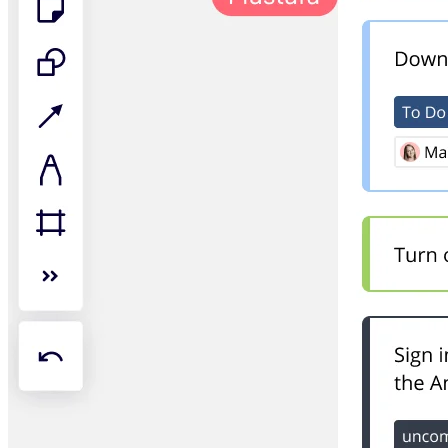
Talktrack
Tabeller
Docs
Slides
Användarexempel
Utvalt
Utforska AI-playbooks
Utforska Miroverse
Allmänt
Diagramming
Workshoppar
Brainstorming
Tankekartor
Konceptkartor
Flödesscheman
Specialiserat
Vägkartor
Kartläggning av processer
Teknisk design och dokumentation
Prototypes & Wireframes
Kartläggning av kundresor
Forskningssyntes
Design Workshops
Planning & Delivery
Målplanering