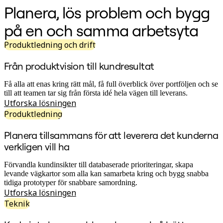
Planera, lös problem och bygg
Organisationsdesign
Lösningar
på en och samma arbetsyta
Efter affärssegment
Enterprise
Produktledning och drift
Småföretag
Startupföretag
Efter bransch
Från produktvision till kundresultat
Digital
Professional Services
Få alla att enas kring rätt mål, få full överblick över portföljen och se
Tillverkning
till att teamen tar sig från första idé hela vägen till leverans.
Detaljhandel
Utforska lösningen
Finansiella tjänster
Produktledning
Läkemedel och biovetenskap
Efter team
Planera tillsammans för att leverera det kunderna
Produktledning
Design och UX
verkligen vill ha
Teknik
Produktledning och drift
Förvandla kundinsikter till databaserade prioriteringar, skapa
Verksamhet
levande vägkartor som alla kan samarbeta kring och bygg snabba
Marknadsföring
tidiga prototyper för snabbare samordning.
IT
Utforska lösningen
Efter strategiska initiativ
Teknik
Produktoperativsystem
AI-transformation