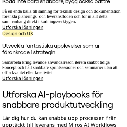
Koda inte bara snabbare, bygg också bättre
Förändring av arbetssätt
Digital medarbetarupplevelse
Kundupplevelse och servicedesign
Få en enda källa till sanning för teknisk design och dokumentation,
Moln- och programvaruomvandling
förenkla planerings- och leveransflöden och för in allt detta
Resurser
sammanhang direkt i kodningsverktygen.
Lärande
Utforska lösningen
Kundberättelser
Design och UX
Academy
Webbinarier
Utveckla fantastiska upplevelser som är
Reforge Learning
förankrade i strategin
Community och Support
Hjälpcenter
Händelser
Samarbeta kring levande användarresor, iterera snabbt tidiga
Community
koncept och håll snabbare sprintsessioner och seminarier utan att
Blogg
offra kvalitet eller kreativitet.
Partner och tjänster
Utforska lösningen
Miro Professional Services
Lösningspartner
Utforska AI-playbooks för
Priser
snabbare produktutveckling
Lär dig hur du kan snabba upp processen från
upptäckt till leverans med Miros AI Workflows.