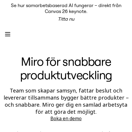
Se hur samarbetsbaserad AI fungerar – direkt från
Produkt
Canvas 26 keynote.
Utvalt
Titta nu
Intelligent Canvas™
Flows
Prototypes & Wireframes
Engage
Plattform
AI-översikt
AI Workflows
Miro för snabbare
Kopplingar
MCP Server
Utforska AI-playbooks
produktutveckling
MCP Server
Blueprints
Integrationer
Säkerhet
Team som skapar samsyn, fattar beslut och
Enterprise Guard
levererar tillsammans bygger bättre produkter –
Plattform för utvecklare
och snabbare. Miro ger dig en samlad arbetsyta
Ladda ner appar
Format
för att göra det möjligt.
Whiteboard
Boka en demo
Diagram
Kanban
Tidslinjer