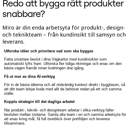
Redo att bygga rätt produkter
Talktrack
Tabeller
snabbare?
Docs
Slides
Användarexempel
Miro är din enda arbetsyta för produkt-, design-
Utvalt
och teknikteam – från kundinsikt till samsyn och
Utforska AI-playbooks
leverans.
Utforska Miroverse
Allmänt
Utforska idéer och prioritera vad som ska byggas
Diagramming
Workshoppar
Fatta smartare beslut i dina Vägkartor med kundinsikter som
Brainstorming
automatiskt lyfts fram. Utforska fler tidiga riktningar och enas om den
Tankekartor
bästa vägen framåt innan kodningen drar igång.
Konceptkartor
Få ut mer av dina AI-verktyg
Flödesscheman
Specialiserat
För in de bästa idéerna och all nödvändig kontext direkt i byggfasen, så
Vägkartor
att ditt team börjar koda med allt de behöver redan på ett och samma
ställe.
Kartläggning av processer
Teknisk design och dokumentation
Koppla strategin till det dagliga arbetet
Prototypes & Wireframes
Kartläggning av kundresor
När produkt-, teknik- och designteam arbetar i olika verktyg faller
besluten mellan stolarna. Samla alla team i en och samma arbetsyta för
Forskningssyntes
att enas kring mål, få full överblick över portföljen och leverera
Design Workshops
tillsammans.
Planning & Delivery
Målplanering