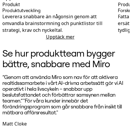
Produkt
Produ
Produktutveckling
Forskn
Leverera snabbare än någonsin genom att
Fatta 
omvandla brainstormning och punktlistor till
ersät
strategi, krav och nyckeltal.
tydlig
Upptäck mer
Produktutveckling
Se hur produktteam bygger
bättre, snabbare med Miro
”Genom att använda Miro som nav för att aktivera
”
realtidssamarbete i vårt AI-drivna arbetssätt gör vi AI
J
operativt i hela livscykeln – snabbar upp
s
beslutsfattandet och förbättrar samsynen mellan
teamen.” "För våra kunder innebär det
förändringsprogram som går snabbare från insikt till
mätbara affärsresultat."
Matt Cloke
B