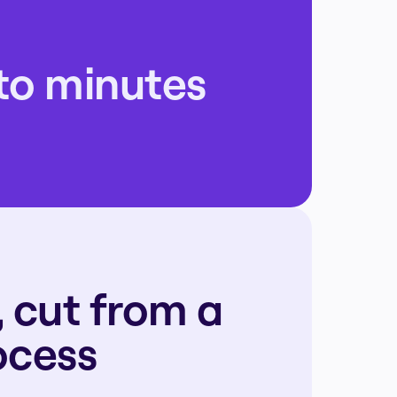
to minutes
 cut from a 
ocess