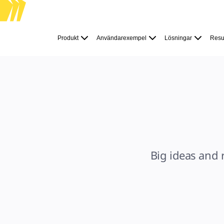
Produkt
Utvalt
Produkt
Användarexempel
Lösningar
Resu
Intelligent Canvas™
Flows
Prototypes & Wireframes
Engage
Plattform
AI-översikt
AI Workflows
Kopplingar
MCP Server
Utforska AI-playbooks
MCP Server
Blueprints
Integrationer
Säkerhet
Enterprise Guard
Plattform för utvecklare
Big ideas and 
Ladda ner appar
Format
Whiteboard
Diagram
Kanban
Tidslinjer
Talktrack
Tabeller
Docs
Slides