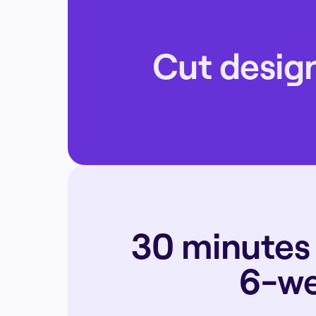
Cut desig
30 minutes 
6-we