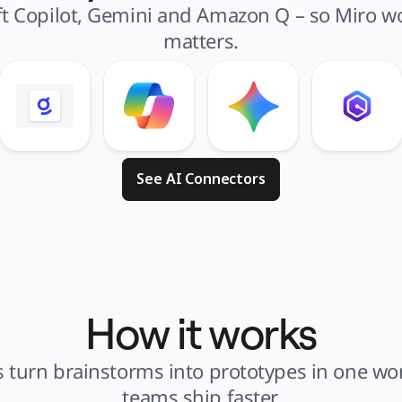
t Copilot, Gemini and Amazon Q – so Miro wor
matters.
See AI Connectors
How it works
 turn brainstorms into prototypes in one wo
teams ship faster.