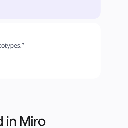
totypes.”
 in Miro