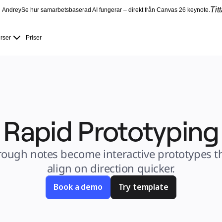
Tit
Andrey
Se hur samarbetsbaserad AI fungerar – direkt från Canvas 26 keynote.
rser
Priser
Rapid Prototyping
rough notes become interactive prototypes th
align on direction quicker.
Book a demo
Try template