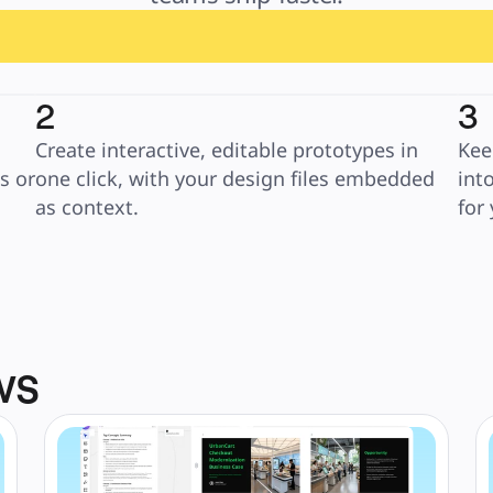
2
3
Create interactive, editable prototypes in 
Kee
 or 
one click, with your design files embedded 
int
as context.
for
ws