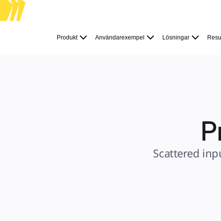
Produkt
Utvalt
Produkt
Användarexempel
Lösningar
Resu
Intelligent Canvas™
Flows
Prototypes & Wireframes
Engage
Plattform
AI-översikt
AI Workflows
Kopplingar
MCP Server
Utforska AI-playbooks
MCP Server
P
Blueprints
Integrationer
Säkerhet
Enterprise Guard
Plattform för utvecklare
Scattered inp
Ladda ner appar
Format
Whiteboard
Diagram
Kanban
Tidslinjer
Talktrack
Tabeller
Docs
Slides