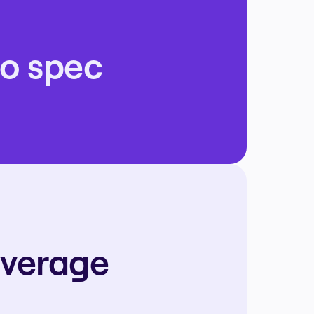
to spec
average