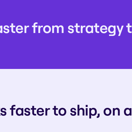
ster from strategy 
s faster to ship, on 