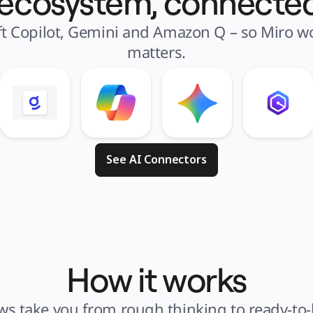
 ecosystem, connected
t Copilot, Gemini and Amazon Q – so Miro wor
matters.
See AI Connectors
How it works
s take you from rough thinking to ready-to-bu