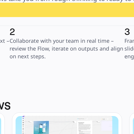
2
3
t – 
Collaborate with your team in real time – 
Fra
review the Flow, iterate on outputs and align 
slid
on next steps.
eng
ws