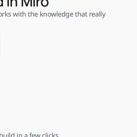
 in Miro
ks with the knowledge that really 
ild in a few clicks.