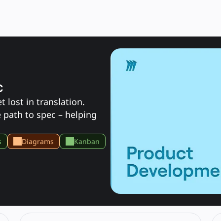
c
lost in translation. 
 path to spec – helping 
s
Diagrams
Kanban