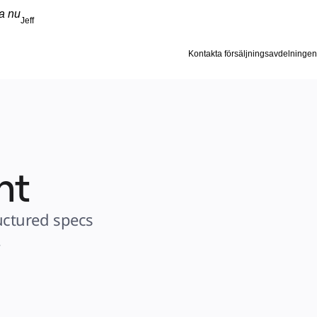
ta nu
Jeff
Kontakta försäljningsavdelningen
nt
ctured specs 
.