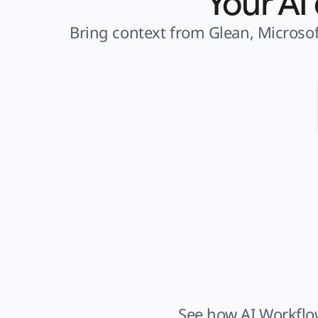
Your AI
Bring context from Glean, Microsof
See how AI Workflow