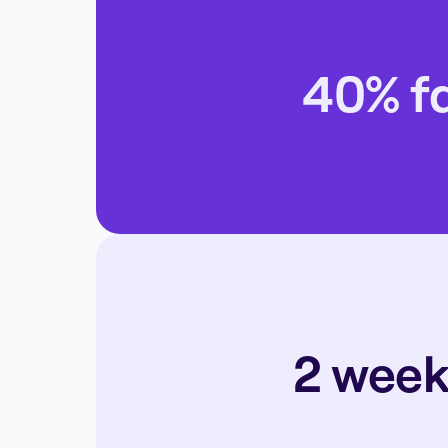
40% fa
2 week