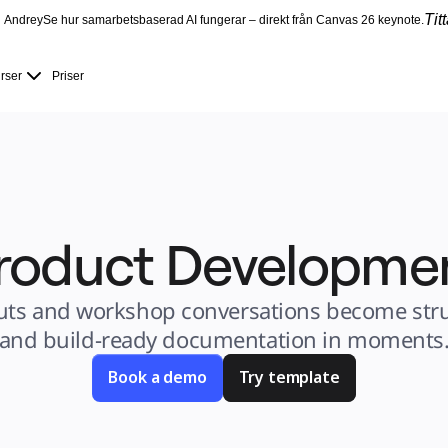
Tit
Andrey
Se hur samarbetsbaserad AI fungerar – direkt från Canvas 26 keynote.
rser
Priser
roduct Developme
uts and workshop conversations become stru
and build-ready documentation in moments
Book a demo
Try template