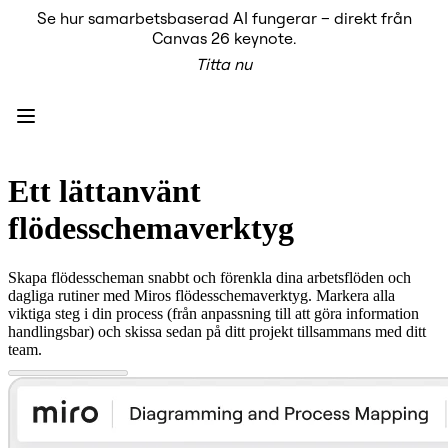
Se hur samarbetsbaserad AI fungerar – direkt från
Produkt
Canvas 26 keynote.
Utvalt
Titta nu
Intelligent Canvas™
Flows
Prototypes & Wireframes
Engage
Plattform
AI-översikt
AI Workflows
Ett lättanvänt
Kopplingar
MCP Server
flödesschemaverktyg
Utforska AI-playbooks
MCP Server
Blueprints
Skapa flödesscheman snabbt och förenkla dina arbetsflöden och
Integrationer
dagliga rutiner med Miros flödesschemaverktyg. Markera alla
Säkerhet
viktiga steg i din process (från anpassning till att göra information
Enterprise Guard
handlingsbar) och skissa sedan på ditt projekt tillsammans med ditt
Plattform för utvecklare
team.
Ladda ner appar
Format
Whiteboard
Diagram
Kanban
Tidslinjer