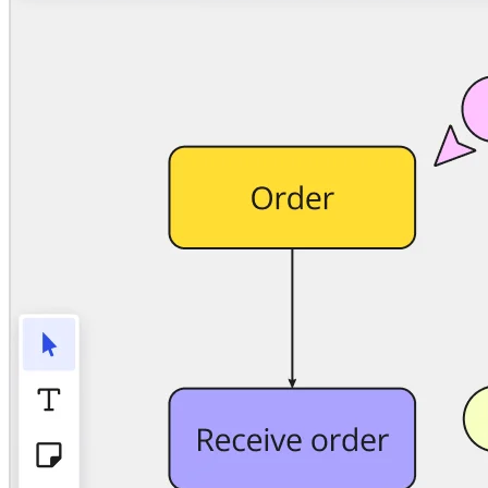
Talktrack
Tabeller
Docs
Slides
Användarexempel
Utvalt
Utforska AI-playbooks
Utforska Miroverse
Allmänt
Diagramming
Workshoppar
Brainstorming
Tankekartor
Konceptkartor
Flödesscheman
Specialiserat
Vägkartor
Kartläggning av processer
Teknisk design och dokumentation
Prototypes & Wireframes
Kartläggning av kundresor
Forskningssyntes
Design Workshops
Planning & Delivery
Målplanering