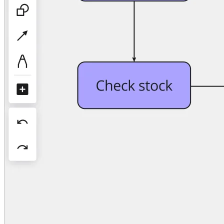
Organisationsdesign
Lösningar
Efter affärssegment
Enterprise
Småföretag
Startupföretag
Efter bransch
Digital
Professional Services
Tillverkning
Detaljhandel
Finansiella tjänster
Läkemedel och biovetenskap
Efter team
Produktledning
Design och UX
Teknik
Produktledning och drift
Verksamhet
Marknadsföring
IT
Efter strategiska initiativ
Produktoperativsystem
AI-transformation