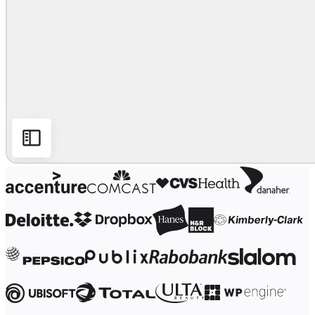
Förändring av arbetssätt
Digital medarbetarupplevelse
Kundupplevelse och servicedesign
Moln- och programvaruomvandling
Resurser
Lärande
Kundberättelser
Academy
Webbinarier
Reforge Learning
Community och Support
Hjälpcenter
Händelser
Community
Blogg
Partner och tjänster
Miro Professional Services
Lösningspartner
Priser