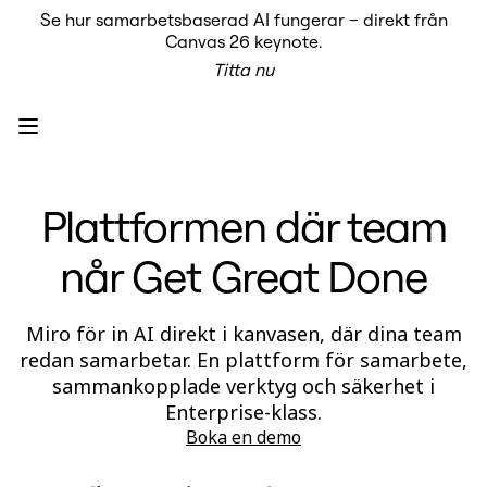
Se hur samarbetsbaserad AI fungerar – direkt från
Produkt
Canvas 26 keynote.
Utvalt
Titta nu
Intelligent Canvas™
Flows
Prototypes & Wireframes
Engage
Plattform
AI-översikt
AI Workflows
Plattformen där team
Kopplingar
MCP Server
Utforska AI-playbooks
når Get Great Done
MCP Server
Blueprints
Integrationer
Säkerhet
Miro för in AI direkt i kanvasen, där dina team
Enterprise Guard
redan samarbetar. En plattform för samarbete,
Plattform för utvecklare
sammankopplade verktyg och säkerhet i
Ladda ner appar
Format
Enterprise-klass.
Whiteboard
Boka en demo
Diagram
Kanban
Tidslinjer