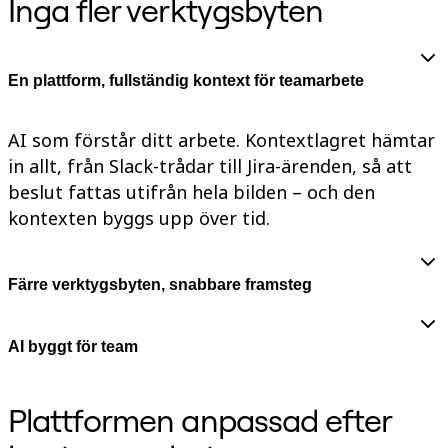
Inga fler verktygsbyten
Talktrack
Tabeller
Docs
Slides
En plattform, fullständig kontext för teamarbete
Användarexempel
Utvalt
Utforska AI-playbooks
AI som förstår ditt arbete. Kontextlagret hämtar
Utforska Miroverse
Allmänt
in allt, från Slack-trådar till Jira-ärenden, så att
Diagramming
beslut fattas utifrån hela bilden – och den
Workshoppar
Brainstorming
kontexten byggs upp över tid.
Tankekartor
Konceptkartor
Flödesscheman
Färre verktygsbyten, snabbare framsteg
Specialiserat
Vägkartor
Kartläggning av processer
Teknisk design och dokumentation
AI byggt för team
Prototypes & Wireframes
Kartläggning av kundresor
Forskningssyntes
Plattformen anpassad efter
Design Workshops
Planning & Delivery
Målplanering