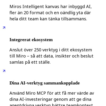
Förändring av arbetssätt
Digital medarbetarupplevelse
Miros Intelligent kanvas har inbyggd AI,
Kundupplevelse och servicedesign
fler än 20 format och en oändlig yta där
Moln- och programvaruomvandling
Resurser
hela ditt team kan tänka tillsammans.
Lärande
Kundberättelser
Academy
Webbinarier
Reforge Learning
Integrerat ekosystem
Community och Support
Hjälpcenter
Anslut över 250 verktyg i ditt ekosystem
Händelser
till Miro – så att data, insikter och beslut
Community
Blogg
samlas på ett ställe.
Partner och tjänster
Miro Professional Services
Lösningspartner
Priser
Dina AI-verktyg sammankopplade
Använd Miro MCP för att få mer värde av
dina AI-investeringar genom att ge dina
agentdrivna verktyg bättre teamkontext.