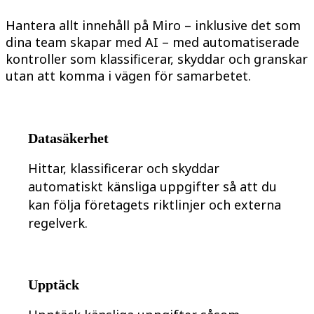
Organisationsdesign
Hantera allt innehåll på Miro – inklusive det som
Lösningar
Efter affärssegment
dina team skapar med AI – med automatiserade
Enterprise
kontroller som klassificerar, skyddar och granskar
Småföretag
utan att komma i vägen för samarbetet.
Startupföretag
Efter bransch
Digital
Professional Services
Tillverkning
Datasäkerhet
Detaljhandel
Finansiella tjänster
Läkemedel och biovetenskap
Hittar, klassificerar och skyddar
Efter team
automatiskt känsliga uppgifter så att du
Produktledning
Design och UX
kan följa företagets riktlinjer och externa
Teknik
regelverk.
Produktledning och drift
Verksamhet
Marknadsföring
IT
Efter strategiska initiativ
Upptäck
Produktoperativsystem
AI-transformation