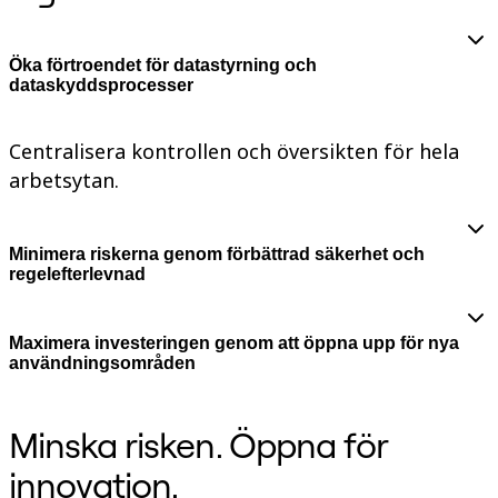
Talktrack
Tabeller
Docs
Öka förtroendet för datastyrning och
Slides
dataskyddsprocesser
Användarexempel
Utvalt
Utforska AI-playbooks
Centralisera kontrollen och översikten för hela
Utforska Miroverse
arbetsytan.
Allmänt
Diagramming
Workshoppar
Brainstorming
Minimera riskerna genom förbättrad säkerhet och
Tankekartor
regelefterlevnad
Konceptkartor
Flödesscheman
Specialiserat
Vägkartor
Maximera investeringen genom att öppna upp för nya
Kartläggning av processer
användningsområden
Teknisk design och dokumentation
Prototypes & Wireframes
Kartläggning av kundresor
Minska risken. Öppna för
Forskningssyntes
Design Workshops
innovation.
Planning & Delivery
Målplanering