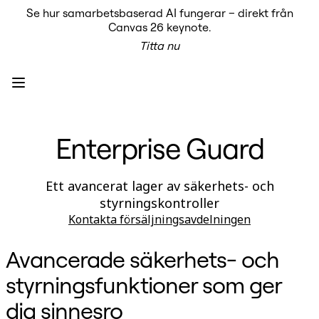
Se hur samarbetsbaserad AI fungerar – direkt från
Produkt
Canvas 26 keynote.
Utvalt
Titta nu
Intelligent Canvas™
Flows
Prototypes & Wireframes
Engage
Plattform
AI-översikt
AI Workflows
Enterprise Guard
Kopplingar
MCP Server
Utforska AI-playbooks
MCP Server
Ett avancerat lager av säkerhets- och
Blueprints
styrningskontroller
Integrationer
Säkerhet
Kontakta försäljningsavdelningen
Enterprise Guard
Plattform för utvecklare
Avancerade säkerhets- och
Ladda ner appar
Format
styrningsfunktioner som ger
Whiteboard
Diagram
dig sinnesro
Kanban
Tidslinjer