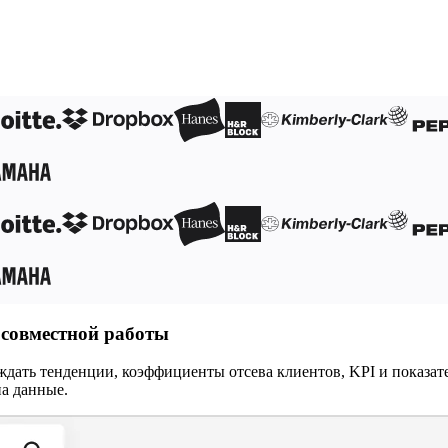
бслуживания
 совместной работы
ждать тенденции, коэффициенты отсева клиентов, KPI и показат
на данные.