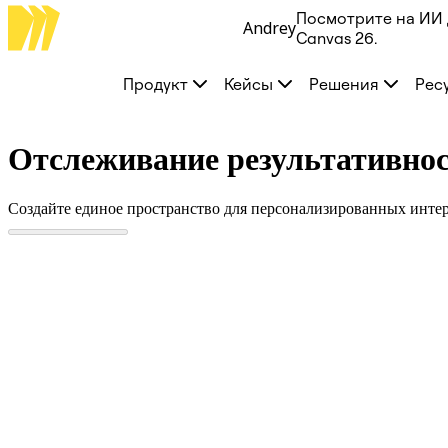
Посмотрите на ИИ 
Andrey
Продукт
Canvas 26.
Избранное
Intelligent Canvas™
Продукт
Кейсы
Решения
Рес
Flows
Прототипы и вайрфреймы
Engage
Платформа
Отслеживание результативнос
Обзор ИИ
AI Workflows
Коннекторы
Создайте единое пространство для персонализированных инте
Сервер MCP
Изучите руководства по ИИ
Сервер MCP
Планы проектов
Интеграции
Безопасность
Enterprise Guard
Платформа разработки
Загрузить приложения
Форматы
Доска
Диаграммы
Канбан
Временные шкалы