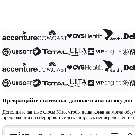
Трансформация способов работы
Цифровое взаимодействие сотрудников
Дизайн взаимодействия с пользователями и о
Облачная трансформация
Ресурсы
Обучение
Истории пользователей
Academy
Вебинары
Обучение Reforge
Сообщество и поддержка
Центр поддержки
События
Сообщество
Блог
Партнеры и услуги
Профессиональные сервисы Miro
Партнеры по решениям
Тарифы
Превращайте статичные данные в аналитику для
Дополните данные слоем Miro, чтобы ваша команда могла обсу
предложения и генерировать идеи, опираясь непосредственно 