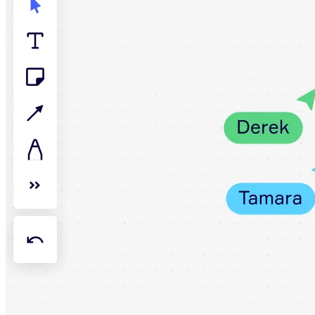
Talktrack
Tabelas
Documentos
Slides
Casos de uso
Em destaque
Explore os Playbooks de IA
Explore o Miroverse
Geral
Diagramas
Workshops
Brainstorming
Mapas mentais
Mapas conceituais
Fluxogramas
Roadmaps
Roadmaps
Mapeamento de processos
Design técnico e documentação
Protótipos e wireframes
Mapa da jornada do cliente
Síntese de pesquisa
Workshops de design
Planejamento e entrega
Planejamento de metas