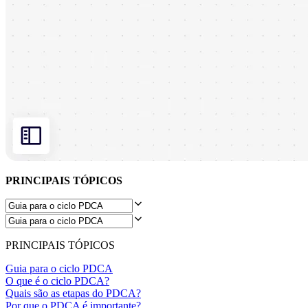
Design organizacional
Soluções
Por segmento de negócios
Enterprise
Pequenas empresas
Startups
Por setor
Digital
Serviços profissionais
Indústria
Varejo
Serviços financeiros
Ciência da vida e farmacêutica
Por time
PRINCIPAIS TÓPICOS
Gestão de produto
Design e UX
Engenharia
Liderança de produto e operações
Operações
PRINCIPAIS TÓPICOS
Marketing
TI
Guia para o ciclo PDCA
Por iniciativa estratégica
O que é o ciclo PDCA?
Sistema operacional de produto
Quais são as etapas do PDCA?
Transformação com IA
Por que o PDCA é importante?