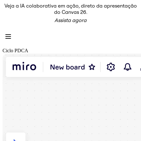
Veja a IA colaborativa em ação, direto da apresentação
Produto
do Canvas 26.
Em destaque
Assista agora
Canvas inteligente™
Fluxos
Protótipos e wireframes
Miro Engage
Plataforma
Visão geral da IA
Ciclo PDCA
AI Workflows
Conectores
Servidor MCP
Explore os Playbooks de IA
Servidor MCP
Planos de ação
Integrações
Segurança
Enterprise Guard
Plataforma para desenvolvedores
Baixar aplicativos
Formatos
Lousa
Diagramas
Kanban
Linhas do tempo