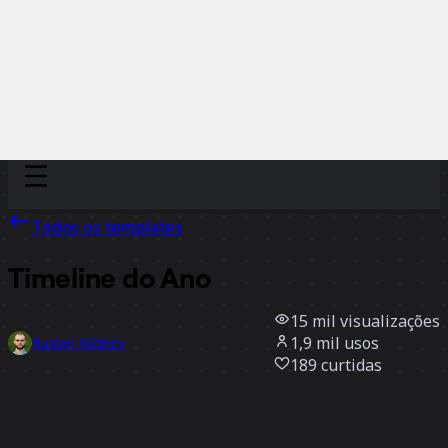
Discover
Por time
Por tamanho
Todos os templates
Timeline do Ano
15 mil
visualizações
1,9 mil
usos
Ruslan Kildeev
189
curtidas
Usar template