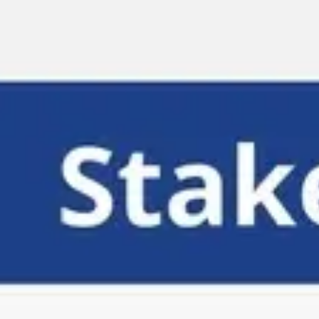
Miroverse
Templates
Para você
Impulsionado por IA
Por caso de uso