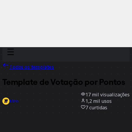
Discover
Por time
Por tamanho
Todos os templates
Template de Votação por Pontos
17 mil
visualizações
1,2 mil
usos
Miro
7
curtidas
Usar template