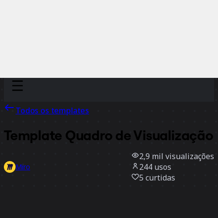
Discover
Por time
Por tamanho
Todos os templates
Template Quadro de Visualização
2,9 mil
visualizações
244
usos
Miro
5
curtidas
Usar template