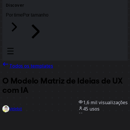
Discover
Por time
Por tamanho
Todos os templates
O Modelo Matriz de Ideias de UX
com IA
1,6 mil
visualizações
45
usos
Velebit
17
curtidas
Usar template