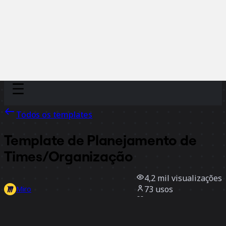
Discover
Por time
Por tamanho
Todos os templates
Template de Planejamento de
Times/Organização
4,2 mil
visualizações
73
usos
Miro
2
curtidas
Usar template