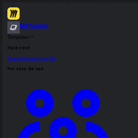
Miroverse
Templates
Para você
Impulsionado por IA
Por caso de uso