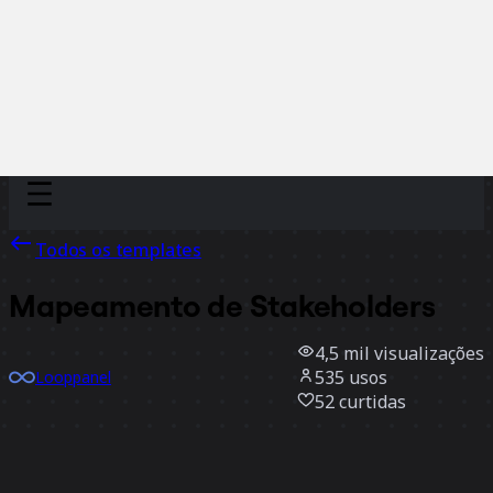
Discover
Por time
Por tamanho
Todos os templates
Mapeamento de Stakeholders
4,5 mil
visualizações
535
usos
Looppanel
52
curtidas
Usar template