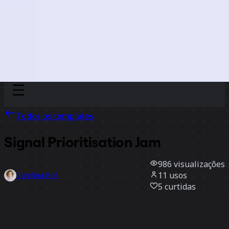
Discover
Por time
Por tamanho
Todos os templates
Signal Prioritisation Jam
986
visualizações
11
usos
Carolina Poll
5
curtidas
Usar template