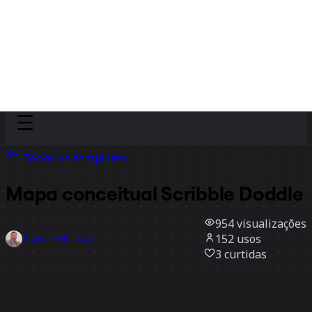
Discover
Por time
Por tamanho
Todos os templates
Mapa conceitual Scribble Doddle
954
visualizações
152
usos
Rizwan Khawaja
3
curtidas
Usar template