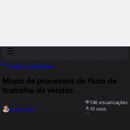
Discover
Por time
Por tamanho
Todos os templates
Mapa de processos do fluxo de
trabalho de vendas
746
visualizações
10
usos
Deanne Watt
3
curtidas
Usar template