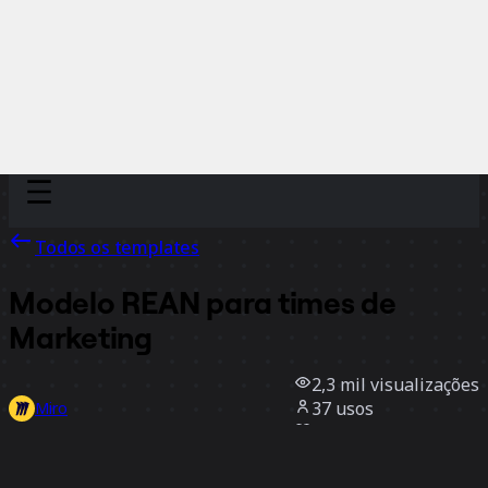
Discover
Por time
Por tamanho
Todos os templates
Modelo REAN para times de
Marketing
2,3 mil
visualizações
37
usos
Miro
1
curtidas
Usar template