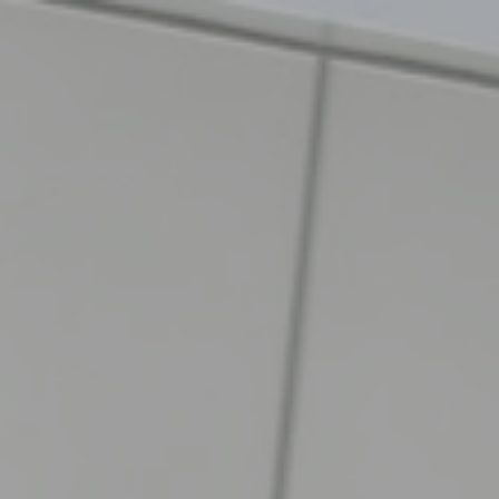
Miroverse
Templates
Para você
Impulsionado por IA
Por caso de uso