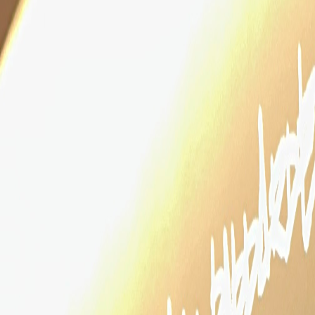
Miroverse
Templates
Para você
Impulsionado por IA
Por caso de uso