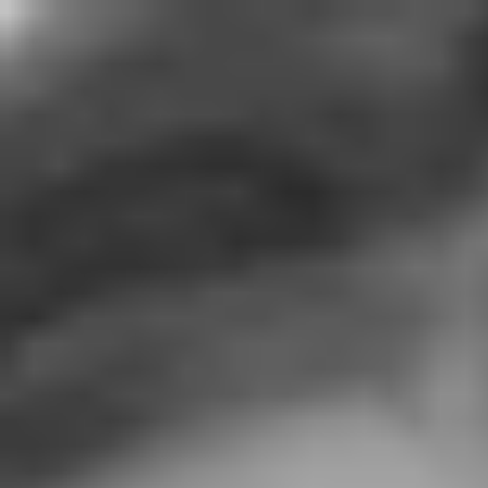
Miroverse
Templates
Para você
Impulsionado por IA
Por caso de uso