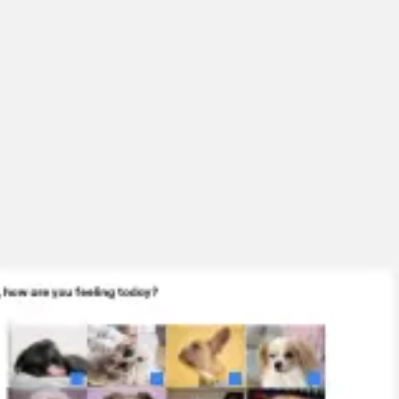
Miroverse
Templates
Para você
Impulsionado por IA
Por caso de uso