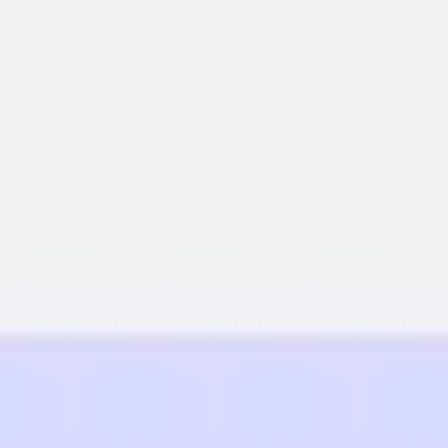
Miroverse
Templates
Para você
Impulsionado por IA
Por caso de uso