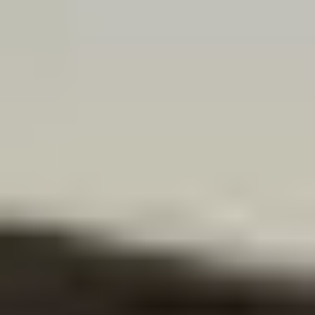
Miroverse
Templates
Para você
Impulsionado por IA
Por caso de uso